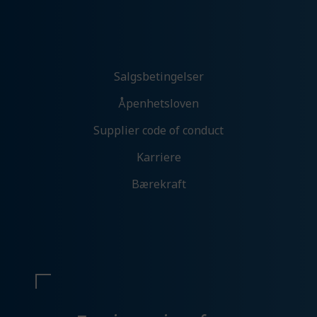
Analyse og ytelse
Denne gir oss muligheten til å samle
informasjon om hvordan du bruker nettsiden
vår slik at vi hele tiden kan forbedre
Salgsbetingelser
opplevelsen for deg.
Åpenhetsloven
Tillat analyse
Ikke tillat analyse
Supplier code of conduct
Karriere
Preferanser
Bærekraft
Med denne får du tilpassede opplevelser på
nettsidene våre som gir økt funksjonalitet og
flyt.
Tillat preferanser
Ikke tillat preferanser