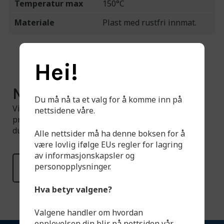
Temperatur max
150°C
Materiale
Plast med rustfri innmat.
Hei!
Noe du ikke finner?
Du må nå ta et valg for å komme inn på
Vi har et større utvalg tilgjengelig enn det som er
nettsidene våre.
presentert på hjemmesiden. Ta gjerne kontakt om
du har spørsmål.
Alle nettsider må ha denne boksen for å
være lovlig ifølge EUs regler for lagring
av informasjonskapsler og
personopplysninger.
Les mer
Hva betyr valgene?
Valgene handler om hvordan
opplevelsen din blir på nettsiden vår