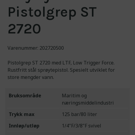
Om oss
Pistolgrep ST
Kontakt
2720
NO
/EN
Engineering for a
Varenummer: 202720500
cleaner world
Pistolgrep ST 2720 med LTF, Low Trigger Force.
Rustfritt stål sprøytepistol. Spesielt utviklet for
store mengder vann.
Bruksområde
Maritim og
næringsmiddelindustri
Trykk max
125 bar/80 liter
Innløp/utløp
1/4"F/3/8"F svivel