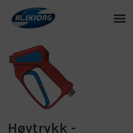
Produkter
Systemer
Testhall og lab
Bærekraft
Aktuelt
Høytrykk -