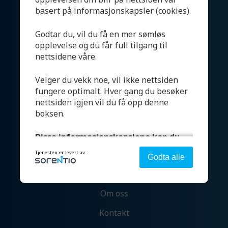
basert på informasjonskapsler (cookies).
Godtar du, vil du få en mer sømløs
opplevelse og du får full tilgang til
nettsidene våre.
Velger du vekk noe, vil ikke nettsiden
fungere optimalt. Hver gang du besøker
Produkter
nettsiden igjen vil du få opp denne
boksen.
Systemer
Testhall og lab
Disse informasjonskapslene kan du
velge:
Bærekraft
Tjenesten er levert av:
Godta alle
Aktuelt
Strengt nødvendig - denne er alltid på
Om oss
Denne aktiverer helt grunnleggende
funksjonalitet som språk, sted og handlekurv.
Kontakt