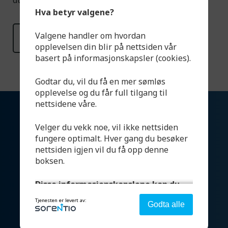
du har spørsmål.
Hva betyr valgene?
Valgene handler om hvordan
Les mer
opplevelsen din blir på nettsiden vår
basert på informasjonskapsler (cookies).
Godtar du, vil du få en mer sømløs
opplevelse og du får full tilgang til
nettsidene våre.
Velger du vekk noe, vil ikke nettsiden
fungere optimalt. Hver gang du besøker
nettsiden igjen vil du få opp denne
boksen.
Disse informasjonskapslene kan du
Produkter
velge:
Tjenesten er levert av:
Godta alle
Systemer