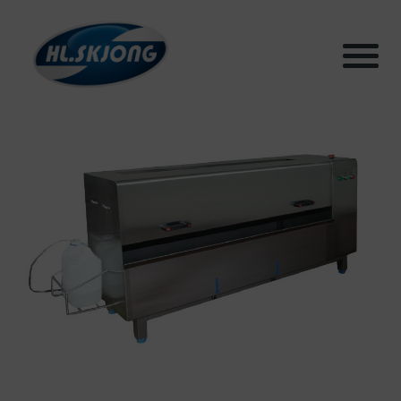
Produkter
Systemer
Testhall og lab
Bærekraft
Aktuelt