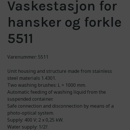
Vaskestasjon for
Om oss
hansker og forkle
Kontakt
5511
NO
/EN
Engineering for a
cleaner world
Varenummer: 5511
Unit housing and structure made from stainless
steel materials 1.4301.
Two washing brushes: L = 1000 mm.
Automatic feeding of washing liquid from the
suspended container.
Safe connection and disconnection by means of a
photo-optical system.
Supply: 400 V; 2 x 0,25 kW.
Water supply: 1/2?.