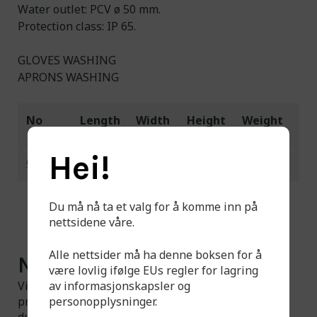
Water outlet: PCV ø 50 mm.
Protection class: IP 65.
GLOVES WASHING
APRONS WASHING
No
Length
Width
Height
Weight
(mm)
(mm)
(mm)
(kg)
Hei!
551101
1800
400
850
130,0
Du må nå ta et valg for å komme inn på
nettsidene våre.
Alle nettsider må ha denne boksen for å
Noe du ikke finner?
være lovlig ifølge EUs regler for lagring
av informasjonskapsler og
Vi har et større utvalg tilgjengelig enn det som er
personopplysninger.
presentert på hjemmesiden. Ta gjerne kontakt om