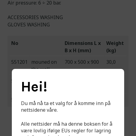
Air pressure: 6 ÷ 20 bar.
ACCESSORIES WASHING
GLOVES WASHING
No
Dimensions L x
Weight
B x H (mm)
(kg)
551201
mouned on
700 x 500 x 900
30,0
the wall
551202
free-
700 x 500 x 1500
30,0
Hei!
standing
551203
?JET? gun
1,0
Du må nå ta et valg for å komme inn på
nettsidene våre.
Alle nettsider må ha denne boksen for å
være lovlig ifølge EUs regler for lagring