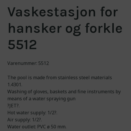
Om oss
Vaskestasjon for
Kontakt
hansker og forkle
NO
/EN
5512
Engineering for a
cleaner world
Varenummer: 5512
The pool is made from stainless steel materials
1.4301.
Washing of gloves, baskets and fine instruments by
means of a water spraying gun
?JET?.
Hot water supply: 1/2?.
Air supply: 1/2?.
Water outlet: PVC ø 50 mm.