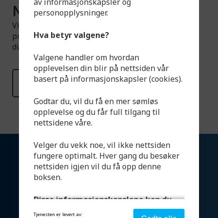
av informasjonskapsler og
Noe du ikke finner?
personopplysninger.
Vi har et større utvalg tilgjengelig enn det som er
Hva betyr valgene?
presentert på hjemmesiden. Ta gjerne kontakt om
du har spørsmål.
Valgene handler om hvordan
opplevelsen din blir på nettsiden vår
basert på informasjonskapsler (cookies).
Les mer
Godtar du, vil du få en mer sømløs
opplevelse og du får full tilgang til
nettsidene våre.
Velger du vekk noe, vil ikke nettsiden
fungere optimalt. Hver gang du besøker
nettsiden igjen vil du få opp denne
boksen.
Disse informasjonskapslene kan du
velge:
Tjenesten er levert av: