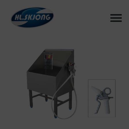
Produkter
Systemer
Testhall og lab
Bærekraft
Aktuelt