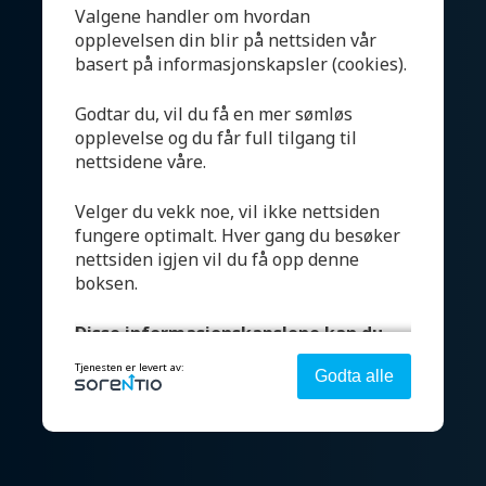
Valgene handler om hvordan
Om oss
opplevelsen din blir på nettsiden vår
basert på informasjonskapsler (cookies).
Kontakt
Godtar du, vil du få en mer sømløs
opplevelse og du får full tilgang til
nettsidene våre.
Velger du vekk noe, vil ikke nettsiden
Salgsbetingelser
fungere optimalt. Hver gang du besøker
Åpenhetsloven
nettsiden igjen vil du få opp denne
boksen.
Supplier code of conduct
Disse informasjonskapslene kan du
Karriere
velge:
Tjenesten er levert av:
Godta alle
Bærekraft
Strengt nødvendig - denne er alltid på
Denne aktiverer helt grunnleggende