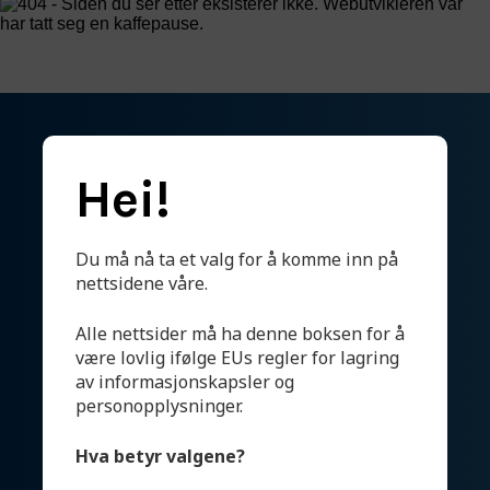
Om oss
Kontakt
NO
/EN
Engineering for a
Hei!
cleaner world
Du må nå ta et valg for å komme inn på
nettsidene våre.
Produkter
Alle nettsider må ha denne boksen for å
Systemer
være lovlig ifølge EUs regler for lagring
av informasjonskapsler og
Testhall og lab
personopplysninger.
Bærekraft
Hva betyr valgene?
Aktuelt