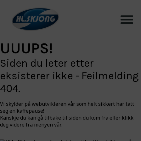
UUUPS!
Produkter
Siden du leter etter
Systemer
eksisterer ikke - Feilmelding
404.
Testhall og lab
Vi skylder på webutvikleren vår som helt sikkert har tatt
Bærekraft
seg en kaffepause!
Kanskje du kan gå tilbake til siden du kom fra eller klikk
deg videre fra menyen vår.
Aktuelt