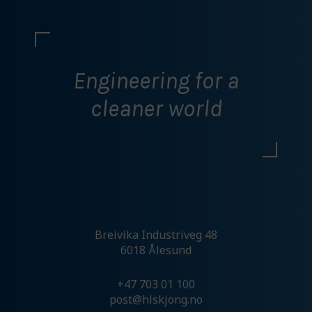
Ikke tillat markedsføring
Bekreft valg
Engineering for a
cleaner world
Breivika Industriveg 48
6018 Ålesund
+47 703 01 100
post@hlskjong.no