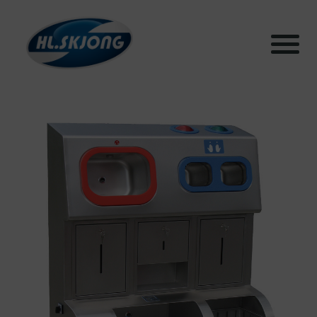
Products
Systems
Test facilities
Sustainability
Articles