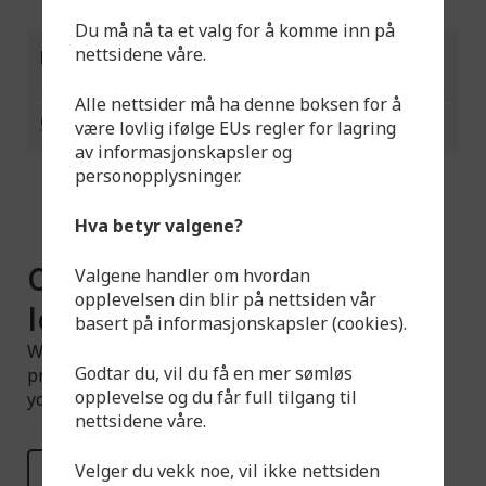
Du må nå ta et valg for å komme inn på
nettsidene våre.
No
Length
Width
Height
Weight
(mm)
(mm)
(mm)
(kg)
Alle nettsider må ha denne boksen for å
552501
1000
500
1500
96,0
være lovlig ifølge EUs regler for lagring
av informasjonskapsler og
personopplysninger.
Hva betyr valgene?
Can't find what you're
Valgene handler om hvordan
opplevelsen din blir på nettsiden vår
looking for?
basert på informasjonskapsler (cookies).
We have a larger selection available than what is
Godtar du, vil du få en mer sømløs
presented on the website. Feel free to contact us if
opplevelse og du får full tilgang til
you have any questions.
nettsidene våre.
Velger du vekk noe, vil ikke nettsiden
Read more