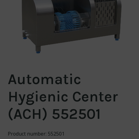
About us
Contact
NO/
EN
Engineering for a
cleaner world
Automatic
Hygienic Center
(ACH) 552501
Product number: 552501