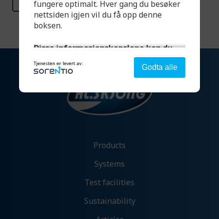
fungere optimalt. Hver gang du besøker
nettsiden igjen vil du få opp denne
boksen.
Disse informasjonskapslene kan du
velge:
Tjenesten er levert av:
Godta alle
Strengt nødvendig - denne er alltid på
Denne aktiverer helt grunnleggende
funksjonalitet som språk, sted og handlekurv.
Products
Analyse og ytelse
Systems
Denne gir oss muligheten til å samle
informasjon om hvordan du bruker nettsiden
Test facilities
vår slik at vi hele tiden kan forbedre
opplevelsen for deg.
Sustainability
Tillat analyse