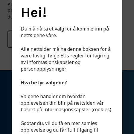
Vi har et større utvalg tilgjengelig enn det som er
Hei!
presentert på hjemmesiden. Ta gjerne kontakt om
du har spørsmål.
Du må nå ta et valg for å komme inn på
nettsidene våre.
Les mer
Alle nettsider må ha denne boksen for å
være lovlig ifølge EUs regler for lagring
av informasjonskapsler og
personopplysninger.
Hva betyr valgene?
Valgene handler om hvordan
opplevelsen din blir på nettsiden vår
basert på informasjonskapsler (cookies).
Godtar du, vil du få en mer sømløs
Produkter
opplevelse og du får full tilgang til