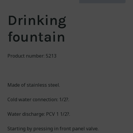
About us
Drinking
Contact
fountain
NO/
EN
Engineering for a
Product number: 5213
cleaner world
Made of stainless steel.
Cold water connection: 1/2?.
Water discharge: PCV 1 1/2?.
Starting by pressing in front panel valve.