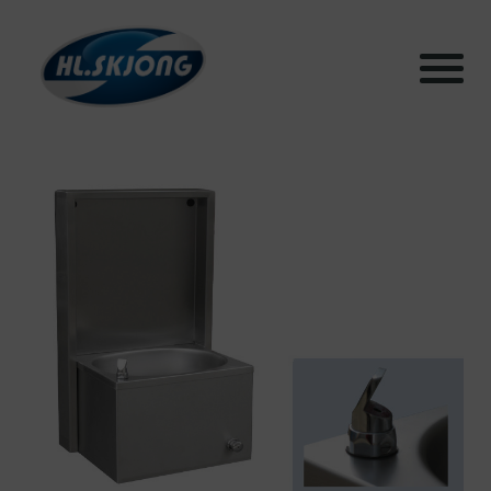
Products
Systems
Test facilities
Sustainability
Articles