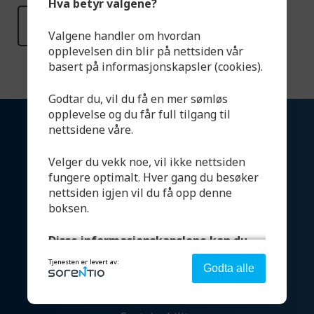
Hva betyr valgene?
Read more
Valgene handler om hvordan
opplevelsen din blir på nettsiden vår
basert på informasjonskapsler (cookies).
Godtar du, vil du få en mer sømløs
opplevelse og du får full tilgang til
nettsidene våre.
Velger du vekk noe, vil ikke nettsiden
fungere optimalt. Hver gang du besøker
nettsiden igjen vil du få opp denne
boksen.
Products
Disse informasjonskapslene kan du
velge:
Systems
Tjenesten er levert av:
Godta alle
Test facilities
Strengt nødvendig - denne er alltid på