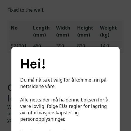
Fixed to the wall.
No
Length
Width
Height
Weight
(mm)
(mm)
(mm)
(kg)
521301
460
350
830
14,0
Hei!
Du må nå ta et valg for å komme inn på
Can't find what you're
nettsidene våre.
looking for?
Alle nettsider må ha denne boksen for å
være lovlig ifølge EUs regler for lagring
We have a larger selection available than what is
av informasjonskapsler og
presented on the website. Feel free to contact us if
personopplysninger.
you have any questions.