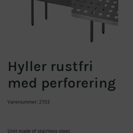
Om oss
Kontakt
NO
/EN
Engineering for a
cleaner world
Hyller rustfri
med perforering
Varenummer: 2103
Unit made of stainless steel.