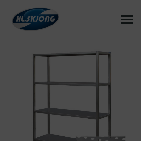
Produkter
Systemer
Testhall og lab
Bærekraft
Aktuelt