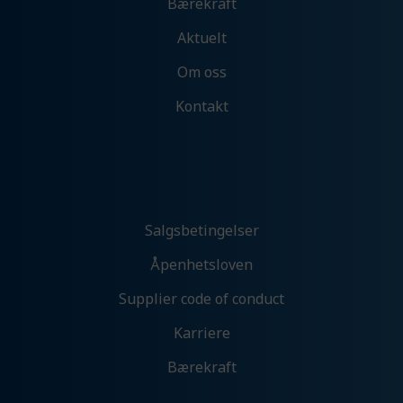
Bærekraft
Ikke tillat analyse
Aktuelt
Om oss
Preferanser
Kontakt
Med denne får du tilpassede opplevelser på
nettsidene våre som gir økt funksjonalitet og
flyt.
Tillat preferanser
Ikke tillat preferanser
Salgsbetingelser
Åpenhetsloven
Markedsføring
Supplier code of conduct
Denne gir oss muligheten til å vise deg
relevante annonser basert på din aktivitet hos
Karriere
oss, blant annet kan det hende du får opp en
annonse fra oss på en nettavis eller på sosiale
Bærekraft
medier.
Tillat markedsføring