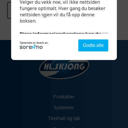
Velger du vekk noe, vil ikke nettsiden
fungere optimalt. Hver gang du besøker
Les mer
nettsiden igjen vil du få opp denne
boksen.
Disse informasjonskapslene kan du
velge:
Tjenesten er levert av:
Godta alle
Strengt nødvendig - denne er alltid på
Denne aktiverer helt grunnleggende
funksjonalitet som språk, sted og handlekurv.
Analyse og ytelse
Produkter
Denne gir oss muligheten til å samle
informasjon om hvordan du bruker nettsiden
Systemer
vår slik at vi hele tiden kan forbedre
opplevelsen for deg.
Testhall og lab
Tillat analyse