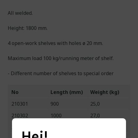
All welded.
Height: 1800 mm.
4 open-work shelves with holes ø 20 mm.
Maximum load 100 kg/running meter of shelf.
- Different number of shelves to special order
No
Length (mm)
Weight (kg)
210301
900
25,0
210302
1000
27,0
210303
1200
30,5
Hei!