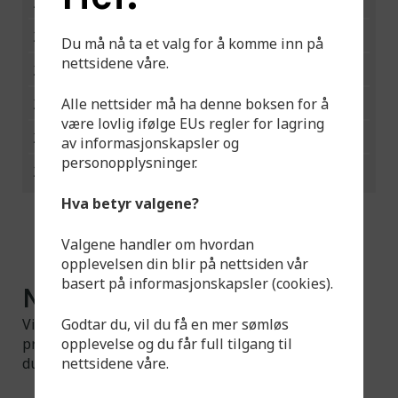
210304
1400
35,5
210305
1600
40,5
Du må nå ta et valg for å komme inn på
nettsidene våre.
210306
1900
45,5
Alle nettsider må ha denne boksen for å
210307
2000
49,5
være lovlig ifølge EUs regler for lagring
210308
2200
54,5
av informasjonskapsler og
personopplysninger.
210309
2400
58,0
Hva betyr valgene?
Valgene handler om hvordan
opplevelsen din blir på nettsiden vår
basert på informasjonskapsler (cookies).
Noe du ikke finner?
Godtar du, vil du få en mer sømløs
Vi har et større utvalg tilgjengelig enn det som er
opplevelse og du får full tilgang til
presentert på hjemmesiden. Ta gjerne kontakt om
nettsidene våre.
du har spørsmål.