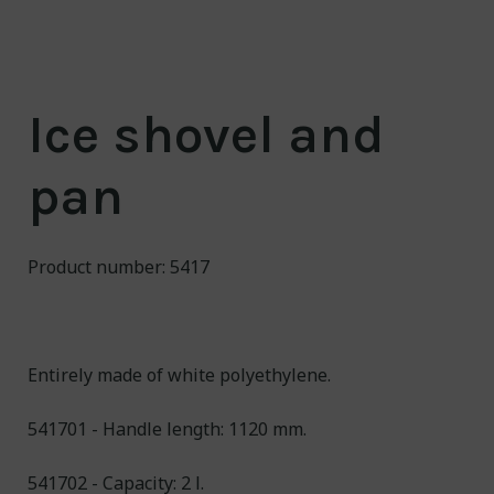
About us
Contact
Ice shovel and
NO/
EN
Engineering for a
pan
cleaner world
Product number: 5417
Entirely made of white polyethylene.
541701 - Handle length: 1120 mm.
541702 - Capacity: 2 l.