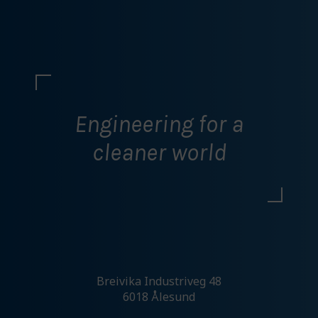
Ikke tillat preferanser
Markedsføring
Denne gir oss muligheten til å vise deg
relevante annonser basert på din aktivitet hos
oss, blant annet kan det hende du får opp en
Engineering for a
annonse fra oss på en nettavis eller på sosiale
medier.
cleaner world
Tillat markedsføring
Ikke tillat markedsføring
Bekreft valg
Breivika Industriveg 48
6018 Ålesund