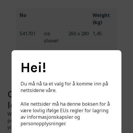
No
Weight
(kg)
541701
ice
260 x 280
1,45
shovel
541702
ice pan
360 x 160
0,25
Hei!
Du må nå ta et valg for å komme inn på
nettsidene våre.
Can't find what you're
looking for?
Alle nettsider må ha denne boksen for å
være lovlig ifølge EUs regler for lagring
We have a larger selection available than what is
av informasjonskapsler og
presented on the website. Feel free to contact us if
personopplysninger.
you have any questions.