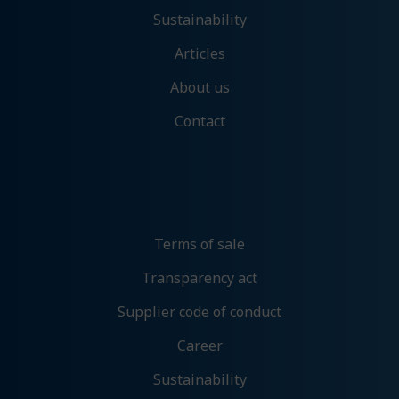
Sustainability
Denne aktiverer helt grunnleggende
funksjonalitet som språk, sted og handlekurv.
Articles
About us
Analyse og ytelse
Contact
Denne gir oss muligheten til å samle
informasjon om hvordan du bruker nettsiden
vår slik at vi hele tiden kan forbedre
opplevelsen for deg.
Tillat analyse
Ikke tillat analyse
Terms of sale
Transparency act
Preferanser
Supplier code of conduct
Med denne får du tilpassede opplevelser på
nettsidene våre som gir økt funksjonalitet og
Career
flyt.
Sustainability
Tillat preferanser