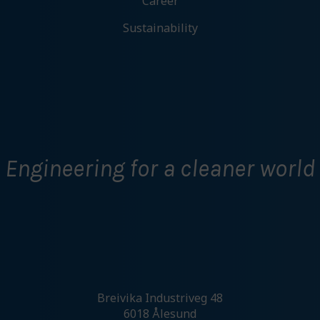
Career
Denne gir oss muligheten til å vise deg relevante annonser
basert på din aktivitet hos oss, blant annet kan det hende du
Sustainability
får opp en annonse fra oss på en nettavis eller på sosiale
medier.
Tillat markedsføring
Ikke tillat markedsføring
Bekreft valg
Engineering for a cleaner world
Breivika Industriveg 48
6018 Ålesund