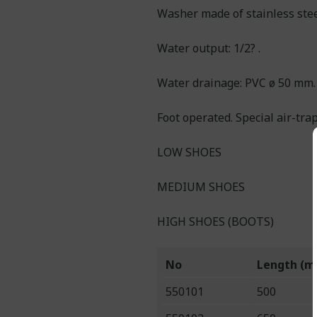
Washer made of stainless stee
Water output: 1/2? .
Water drainage: PVC ø 50 mm.
Foot operated. Special air-trap
LOW SHOES
MEDIUM SHOES
HIGH SHOES (BOOTS)
No
Length (
550101
500