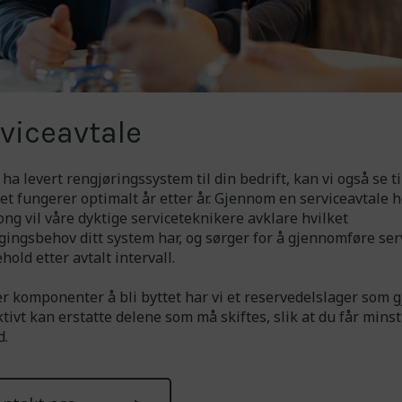
Tillat markedsføring
Ikke tillat markedsføring
Bekreft valg
viceavtale
 ha levert rengjøringssystem til din bedrift, kan vi også se ti
et fungerer optimalt år etter år. Gjennom en serviceavtale 
ong vil våre dyktige serviceteknikere avklare hvilket
gingsbehov ditt system har, og sørger for å gjennomføre ser
hold etter avtalt intervall.
r komponenter å bli byttet har vi et reservedelslager som g
ktivt kan erstatte delene som må skiftes, slik at du får mins
d.