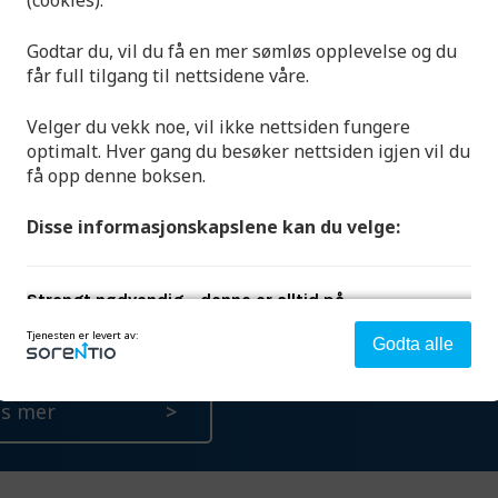
(cookies).
Godtar du, vil du få en mer sømløs opplevelse og du
får full tilgang til nettsidene våre.
Velger du vekk noe, vil ikke nettsiden fungere
optimalt. Hver gang du besøker nettsiden igjen vil du
få opp denne boksen.
eddersydde løsninger
Disse informasjonskapslene kan du velge:
ong leverer også ferdige rengjøringssystem tilpasset for din
Strengt nødvendig - denne er alltid på
.
n du lese mer om våre skreddersydde løsninger.
Tjenesten er levert av:
Denne aktiverer helt grunnleggende funksjonalitet som
Godta alle
språk, sted og handlekurv.
es mer
Analyse og ytelse
Denne gir oss muligheten til å samle informasjon om
hvordan du bruker nettsiden vår slik at vi hele tiden kan