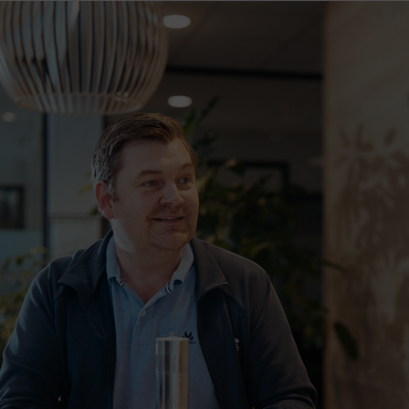
forbedre opplevelsen for deg.
Tillat analyse
Ikke tillat analyse
Preferanser
Med denne får du tilpassede opplevelser på nettsidene våre
som gir økt funksjonalitet og flyt.
Tillat preferanser
Ikke tillat preferanser
Markedsføring
Denne gir oss muligheten til å vise deg relevante annonser
basert på din aktivitet hos oss, blant annet kan det hende du
får opp en annonse fra oss på en nettavis eller på sosiale
medier.