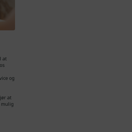
l at
hos
vice og
jør at
t mulig