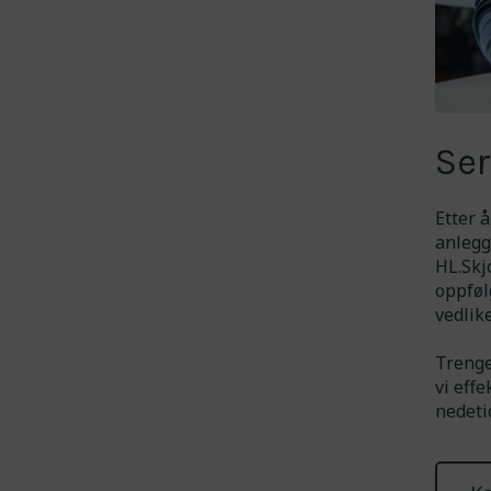
Ser
Etter å
anlegg
HL.Skj
oppføl
vedlike
Trenge
vi effe
nedeti