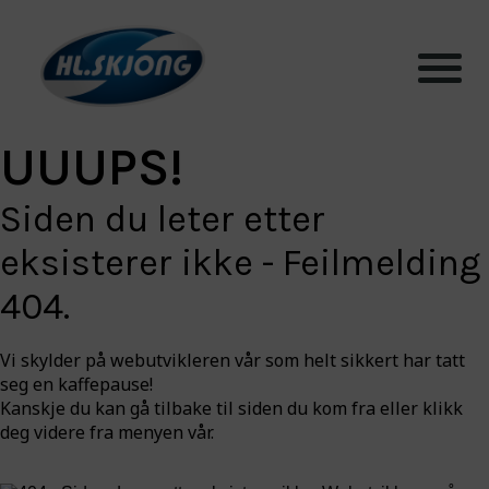
UUUPS!
Produkter
Siden du leter etter
Systemer
eksisterer ikke - Feilmelding
404.
Testhall og lab
Vi skylder på webutvikleren vår som helt sikkert har tatt
Bærekraft
seg en kaffepause!
Kanskje du kan gå tilbake til siden du kom fra eller klikk
deg videre fra menyen vår.
Aktuelt