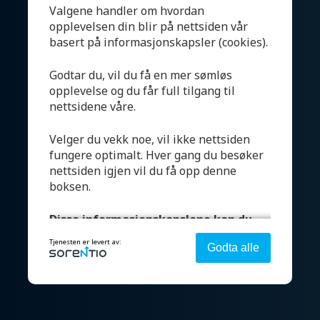
Valgene handler om hvordan
Om oss
opplevelsen din blir på nettsiden vår
basert på informasjonskapsler (cookies).
Kontakt
Godtar du, vil du få en mer sømløs
opplevelse og du får full tilgang til
nettsidene våre.
Velger du vekk noe, vil ikke nettsiden
Salgsbetingelser
fungere optimalt. Hver gang du besøker
Åpenhetsloven
nettsiden igjen vil du få opp denne
boksen.
Supplier code of conduct
Disse informasjonskapslene kan du
Karriere
velge:
Tjenesten er levert av:
Godta alle
Bærekraft
Strengt nødvendig - denne er alltid på
Denne aktiverer helt grunnleggende