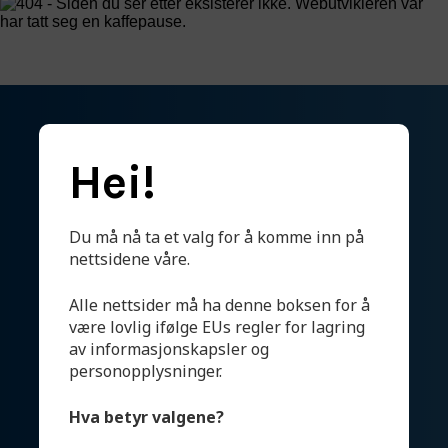
Om oss
Kontakt
NO
/EN
Engineering for a
Hei!
cleaner world
Du må nå ta et valg for å komme inn på
nettsidene våre.
Produkter
Alle nettsider må ha denne boksen for å
Systemer
være lovlig ifølge EUs regler for lagring
av informasjonskapsler og
Testhall og lab
personopplysninger.
Bærekraft
Hva betyr valgene?
Aktuelt