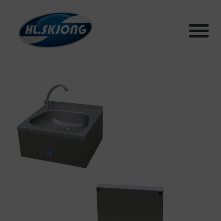
Products
Systems
Test facilities
Sustainability
Articles