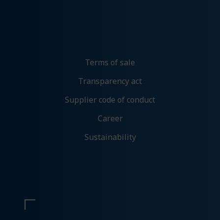
Markedsføring
Denne gir oss muligheten til å vise deg
relevante annonser basert på din aktivitet hos
oss, blant annet kan det hende du får opp en
annonse fra oss på en nettavis eller på sosiale
medier.
Terms of sale
Tillat markedsføring
Transparency act
Ikke tillat markedsføring
Supplier code of conduct
Career
Bekreft valg
Sustainability