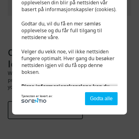
power voltage 230 V,
opplevelsen din blir på nettsiden vår
operating voltage 12 V
basert på informasjonskapsler (cookies).
Godtar du, vil du få en mer sømløs
opplevelse og du får full tilgang til
nettsidene våre.
Can't find what you're
Velger du vekk noe, vil ikke nettsiden
fungere optimalt. Hver gang du besøker
looking for?
nettsiden igjen vil du få opp denne
boksen.
We have a larger selection available than what is
presented on the website. Feel free to contact us if
Disse informasjonskapslene kan du
you have any questions.
velge:
Tjenesten er levert av:
Godta alle
Read more
Strengt nødvendig - denne er alltid på
Denne aktiverer helt grunnleggende
funksjonalitet som språk, sted og handlekurv.