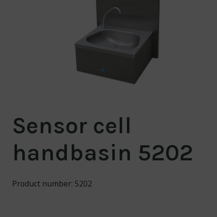
About us
Contact
NO/
EN
Engineering for a
cleaner world
Sensor cell
handbasin 5202
Product number: 5202