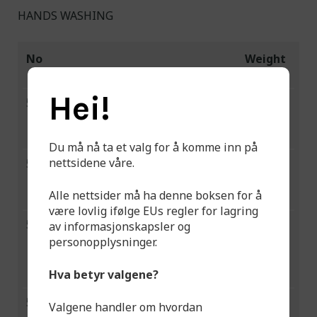
HANDS WASHING
No
Weight
(kg)
Hei!
520201
sensor cell in spout - with
8,0
mixer tap, power supply 230 V,
operating voltage 24 V
Du må nå ta et valg for å komme inn på
nettsidene våre.
520202
sensor cell in spout - without
8,0
mixer tap, power supply 230 V,
Alle nettsider må ha denne boksen for å
operating voltage 24 V
være lovlig ifølge EUs regler for lagring
520203
sensor cell in splashback
11,0
av informasjonskapsler og
(height 580 mm), power
personopplysninger.
voltage 230 V, operating
Hva betyr valgene?
voltage 12 V
520204
sensor cell in the front wall,
8,0
Valgene handler om hvordan