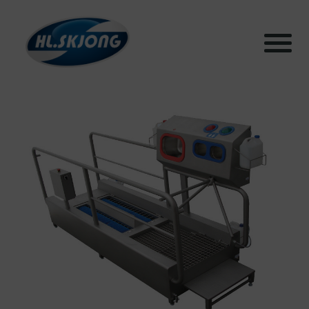
Products
Systems
Test facilities
Sustainability
Articles