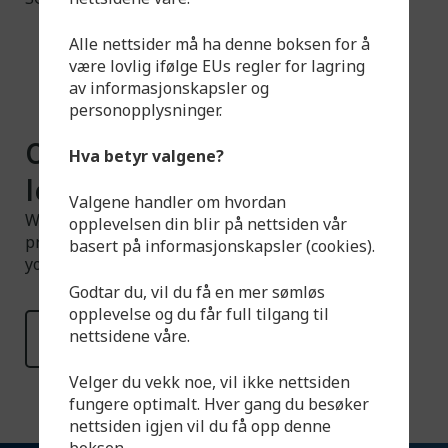
Alle nettsider må ha denne boksen for å
være lovlig ifølge EUs regler for lagring
av informasjonskapsler og
personopplysninger.
Can't find what you're
Hva betyr valgene?
looking for?
Valgene handler om hvordan
We have a larger selection available than what is
opplevelsen din blir på nettsiden vår
presented on the website. Feel free to contact us if
basert på informasjonskapsler (cookies).
you have any questions.
Godtar du, vil du få en mer sømløs
opplevelse og du får full tilgang til
nettsidene våre.
Read more
Velger du vekk noe, vil ikke nettsiden
fungere optimalt. Hver gang du besøker
nettsiden igjen vil du få opp denne
boksen.