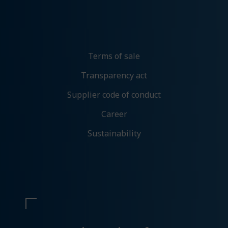
Preferanser
Med denne får du tilpassede opplevelser på
nettsidene våre som gir økt funksjonalitet og
flyt.
Terms of sale
Tillat preferanser
Transparency act
Ikke tillat preferanser
Supplier code of conduct
Career
Markedsføring
Sustainability
Denne gir oss muligheten til å vise deg
relevante annonser basert på din aktivitet hos
oss, blant annet kan det hende du får opp en
annonse fra oss på en nettavis eller på sosiale
medier.
Tillat markedsføring
Ikke tillat markedsføring