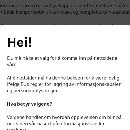
m lang erfaring har vi bygd opp en solid kompetanse på ta
byr både komponenter til tankvask og komplette tankvaskean
eddersyr automatiske tankvaskeanlegg som sikrer effektiv o
g rengjøring av tanker. Våre systemer bruker avansert tekn
Hei!
oppnå høy rengjøringsstandard, reduserer nedetid og øker
iviteten. De er ideelle for alle industrier hvor rene tanker 
ende for kvalitet og sikkerhet.
Du må nå ta et valg for å komme inn på nettsidene
våre.
Alle nettsider må ha denne boksen for å være lovlig
ifølge EUs regler for lagring av informasjonskapsler
og personopplysninger.
Hva betyr valgene?
Valgene handler om hvordan opplevelsen din blir på
nettsiden vår basert på informasjonskapsler