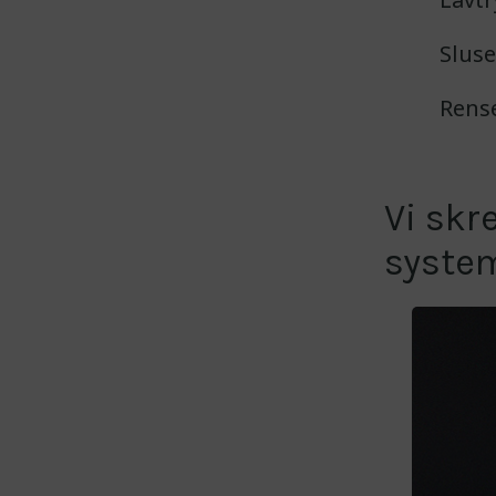
Slus
Rens
Vi skr
syste