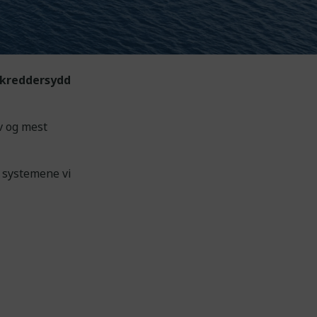
 skreddersydd
v og mest
g systemene vi