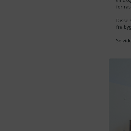
smuss,
for ra
Disse 
fra by
Se vid