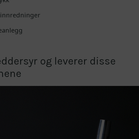
einnredninger
eanlegg
eddersyr og leverer disse
mene