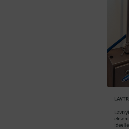
LAVTR
Lavtry
eksemp
ideell