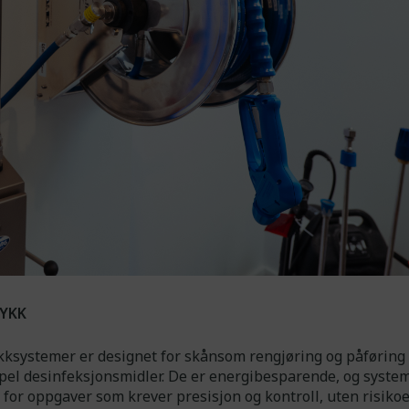
Tillat markedsføring
Ikke tillat markedsføring
Bekreft valg
YKK
kksystemer er designet for skånsom rengjøring og påføring 
el desinfeksjonsmidler. De er energibesparende, og syste
e for oppgaver som krever presisjon og kontroll, uten risikoe