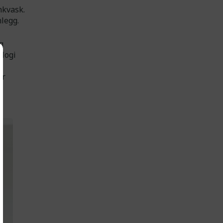
nkvask.
legg.
g
ologi
er