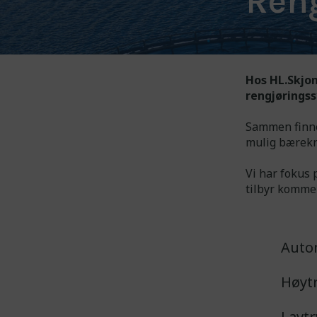
Ren
Hos HL.Skjon
rengjørings
Sammen finner
mulig bærekr
Vi har fokus 
tilbyr komme
Auto
Høyt
Lavtr