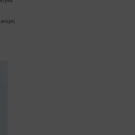
ntrykk
ansjer,