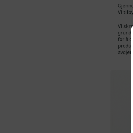
Gjenno
Vi til
Vi skr
grundi
for å 
produkt
avgjør