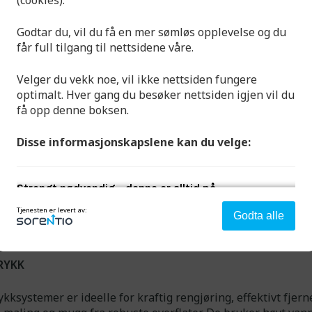
(cookies).
Godtar du, vil du få en mer sømløs opplevelse og du
får full tilgang til nettsidene våre.
Velger du vekk noe, vil ikke nettsiden fungere
optimalt. Hver gang du besøker nettsiden igjen vil du
få opp denne boksen.
Disse informasjonskapslene kan du velge:
Strengt nødvendig - denne er alltid på
Tjenesten er levert av:
Denne aktiverer helt grunnleggende funksjonalitet som
Godta alle
språk, sted og handlekurv.
RYKK
Analyse og ytelse
Denne gir oss muligheten til å samle informasjon om
ykksystemer er ideelle for kraftig rengjøring, effektivt fjern
hvordan du bruker nettsiden vår slik at vi hele tiden kan