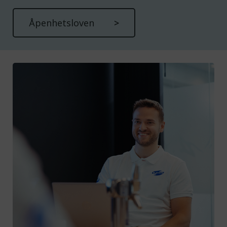
Åpenhetsloven
Preferanser
Med denne får du tilpassede opplevelser på
nettsidene våre som gir økt funksjonalitet og
flyt.
Tillat preferanser
Ikke tillat preferanser
Markedsføring
Denne gir oss muligheten til å vise deg
relevante annonser basert på din aktivitet hos
oss, blant annet kan det hende du får opp en
annonse fra oss på en nettavis eller på sosiale
medier.
Tillat markedsføring
Ikke tillat markedsføring