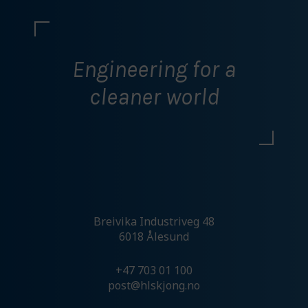
Engineering for a
cleaner world
Breivika Industriveg 48
6018 Ålesund
+47 703 01 100
post@hlskjong.no