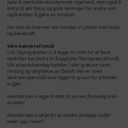
bare å overholde eksisterende regelverk, men også å
Om oss
bidra til økt fokus og gode løsninger for andre som
også ønsker å gjøre en forskjell.
Kontakt
Her kan du lese mer om hvordan vi jobber med miljø
og bærekraft.
NO
/EN
Engineering for a
Våre bærekraftsmål
I HL.Skjong ønsker vi å legge til rette for at flere
cleaner world
bedrifter kan bidra til å oppfylle FNs bærekraftsmål.
Vår arbeidshverdag handler i stor grad om vann,
rensing og utnyttelse av råstoff. Her er noen
sentrale spørsmål som ligger til grunn for arbeidet
vi gjør:
Hvordan kan vi legge til rette for en mer forsvarlig bruk
av vann?
Hvordan kan vi sørge for at mindre skadelige stoffer
ender opp i havet?