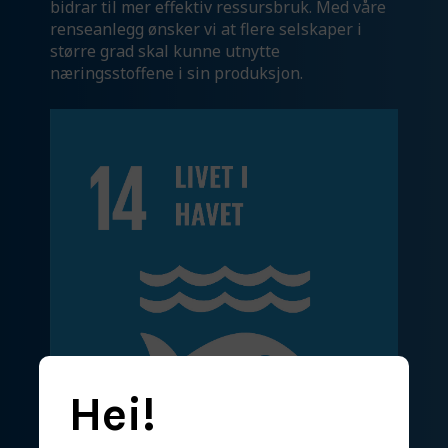
bidrar til mer effektiv ressursbruk. Med våre
renseanlegg ønsker vi at flere selskaper i
større grad skal kunne utnytte
næringsstoffene i sin produksjon.
Hei!