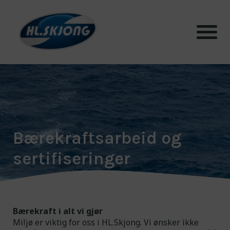
Produkter
Systemer
Bærekraftsarbeid og
Testhall og lab
sertifiseringer
Bærekraft
Aktuelt
Bærekraft i alt vi gjør
Miljø er viktig for oss i HL.Skjong. Vi ønsker ikke