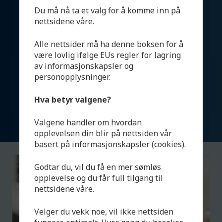
Du må nå ta et valg for å komme inn på
14 Livet i havet
nettsidene våre.
Alle nettsider må ha denne boksen for å
Ved å redusere bruken av kjemikalier kan vi
være lovlig ifølge EUs regler for lagring
bedre vår utnyttelse av vann, samt redusere
av informasjonskapsler og
forurensing av havet. HL.Skjong har utviklet
personopplysninger.
et akvakulturgodkjent desinfiseringssystem
som bare bruker naturlige ingredienser, og
Hva betyr valgene?
som går tilbake til sin opprinnelige form etter
bruk.
Valgene handler om hvordan
opplevelsen din blir på nettsiden vår
basert på informasjonskapsler (cookies).
Godtar du, vil du få en mer sømløs
opplevelse og du får full tilgang til
nettsidene våre.
Velger du vekk noe, vil ikke nettsiden